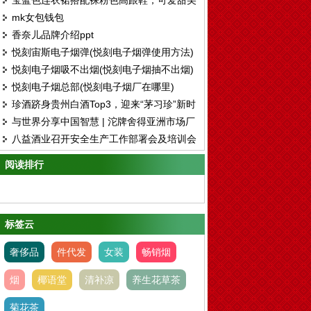
宝蓝色连衣裙搭配裸粉色高跟鞋，可爱甜美
各有各的好处和风格
mk女包钱包
有气质
香奈儿品牌介绍ppt
悦刻宙斯电子烟弹(悦刻电子烟弹使用方法)
悦刻电子烟吸不出烟(悦刻电子烟抽不出烟)
悦刻电子烟总部(悦刻电子烟厂在哪里)
珍酒跻身贵州白酒Top3，迎来“茅习珍”新时
与世界分享中国智慧 | 沱牌舍得亚洲市场厂
代
八益酒业召开安全生产工作部署会及培训会
商合作交流会圆满举行
阅读排行
标签云
奢侈品
件代发
女装
畅销烟
烟
椰语堂
清补凉
养生花草茶
菊花茶