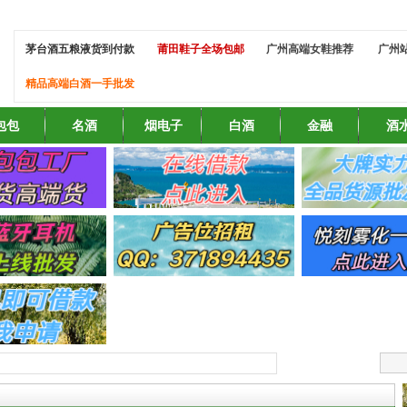
茅台酒五粮液货到付款
莆田鞋子全场包邮
广州高端女鞋推荐
广州
精品高端白酒一手批发
包包
名酒
烟电子
白酒
金融
酒