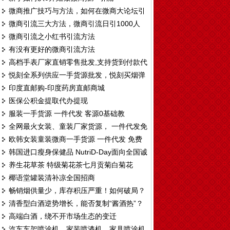
微商推广技巧与方法，如何在微商大论坛引
微商引流三大方法，微商引流日引1000人
流
微商引流之小红书引流方法
有没有更好的微商引流方法
高档手表厂家直销零售批发,支持货到付款代
悦刻全系列供应一手货源批发，悦刻买烟弹
发
印度直邮购-印度药房直邮商城
送烟杆厂家拿货渠道
医保公积金提取代办提现
服装一手货源 一件代发 客源0基础教
全网最火女装、童装厂家货源， 一件代发免
欧韩女装童装微商一手货源 一件代发 免费
费代理
韩国进口瘦身保健品 NutriD-Day面向全国诚
代理
养生花草茶 特级菊花茶七月贡菊白菊花
招区域代理
椰语堂罐装清补凉全国招商
畅销烟供量少，库存积压严重！如何破局？
清香型白酒逆势增长，能否复制“酱酒热”？
高端白酒，绕不开市场生态的变迁
汽车车架喷涂机，家装喷漆机，家具喷涂机