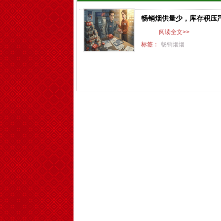
畅销烟供量少，库存积压
阅读全文>>
标签：
畅销烟
烟