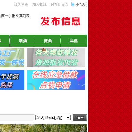
设为主页
加入收藏
保存到桌面
站西一手批发复刻表
水
烟酒
微商
其他