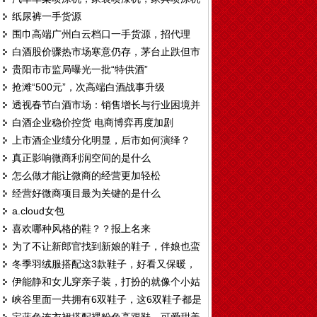
纸尿裤一手货源
T328
围巾高端广州白云档口一手货源，招代理
白酒股价骤热市场寒意仍存，茅台止跌但市
贵阳市市监局曝光一批“特供酒”
场观望情绪仍重
抢滩“500元”，次高端白酒战事升级
透视春节白酒市场：销售增长与行业困境并
白酒企业稳价控货 电商博弈再度加剧
存
上市酒企业绩分化明显，后市如何演绎？
真正影响微商利润空间的是什么
怎么做才能让微商的经营更加轻松
经营好微商项目最为关键的是什么
a.cloud女包
喜欢哪种风格的鞋？？报上名来
为了不让新郎官找到新娘的鞋子，伴娘也蛮
冬季羽绒服搭配这3款鞋子，好看又保暖，
拼了。。。
伊能静和女儿穿亲子装，打扮的就像个小姑
还能显腿长！
峡谷里面一共拥有6双鞋子，这6双鞋子都是
娘，脚上的鞋子真好看