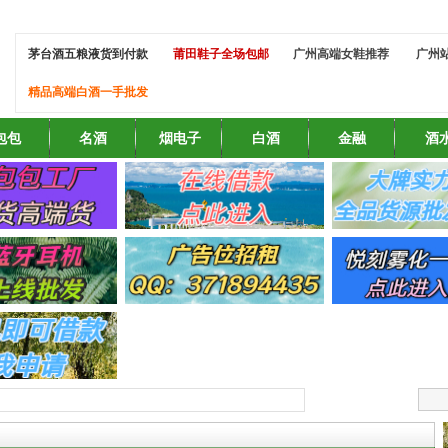
茅台酒五粮液货到付款
莆田鞋子全场包邮
广州高端女鞋推荐
广州
精品高端白酒一手批发
包包
名酒
烟电子
白酒
金融
酒