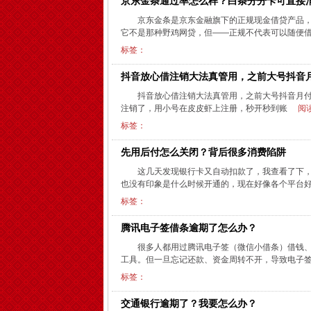
京东金条通过率怎么样？白条分分卡可直接
京东金条是京东金融旗下的正规现金借贷产品
它不是那种野鸡网贷，但——正规不代表可以随便借
标签：
抖音放心借注销大法真管用，之前大号抖音
抖音放心借注销大法真管用，之前大号抖音月
注销了，用小号在皮皮虾上注册，秒开秒到账
阅读
标签：
先用后付怎么关闭？背后很多消费陷阱
这几天发现银行卡又自动扣款了，我查看了下
也没有印象是什么时候开通的，现在好像各个平台好
标签：
腾讯电子签借条逾期了怎么办？
很多人都用过腾讯电子签（微信小借条）借钱
工具。但一旦忘记还款、资金周转不开，导致电子签
标签：
交通银行逾期了？我要怎么办？