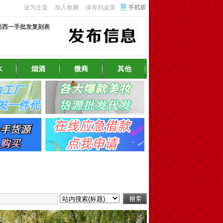
设为主页
加入收藏
保存到桌面
站西一手批发复刻表
水
烟酒
微商
其他