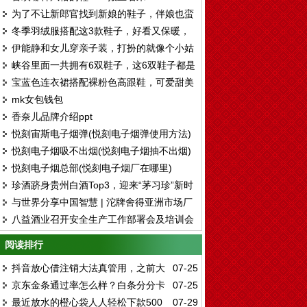
为了不让新郎官找到新娘的鞋子，伴娘也蛮
冬季羽绒服搭配这3款鞋子，好看又保暖，
拼了。。。
伊能静和女儿穿亲子装，打扮的就像个小姑
还能显腿长！
峡谷里面一共拥有6双鞋子，这6双鞋子都是
娘，脚上的鞋子真好看
宝蓝色连衣裙搭配裸粉色高跟鞋，可爱甜美
各有各的好处和风格
mk女包钱包
有气质
香奈儿品牌介绍ppt
悦刻宙斯电子烟弹(悦刻电子烟弹使用方法)
悦刻电子烟吸不出烟(悦刻电子烟抽不出烟)
悦刻电子烟总部(悦刻电子烟厂在哪里)
珍酒跻身贵州白酒Top3，迎来“茅习珍”新时
与世界分享中国智慧 | 沱牌舍得亚洲市场厂
代
八益酒业召开安全生产工作部署会及培训会
商合作交流会圆满举行
阅读排行
抖音放心借注销大法真管用，之前大
07-25
京东金条通过率怎么样？白条分分卡
07-25
号抖音月付逾期过
最近放水的橙心袋人人轻松下款500
07-29
可直接消费