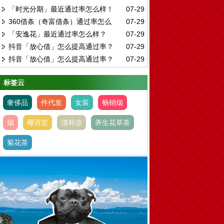
「时光分期」最近通过率怎么样！
07-29
元通过率怎么样？
360借条（奇富借条）通过率怎么
07-29
「安逸花」最近通过率怎么样？
07-29
样？
抖音「放心借」怎么提高通过率？
07-29
抖音「放心借」怎么提高通过率？
07-29
标签云
奢侈品
件代发
女装
畅销烟
烟
椰语堂
清补凉
养生花草茶
菊花茶