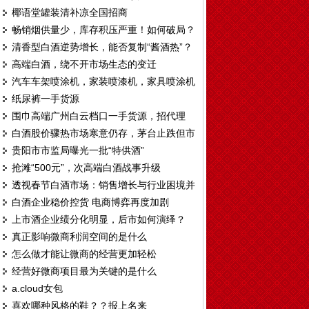
椰语堂罐装清补凉全国招商
畅销烟供量少，库存积压严重！如何破局？
清香型白酒逆势增长，能否复制“酱酒热”？
高端白酒，绕不开市场生态的变迁
汽车车架喷涂机，家装喷漆机，家具喷涂机
纸尿裤一手货源
T328
围巾高端广州白云档口一手货源，招代理
白酒股价骤热市场寒意仍存，茅台止跌但市
贵阳市市监局曝光一批“特供酒”
场观望情绪仍重
抢滩“500元”，次高端白酒战事升级
透视春节白酒市场：销售增长与行业困境并
白酒企业稳价控货 电商博弈再度加剧
存
上市酒企业绩分化明显，后市如何演绎？
真正影响微商利润空间的是什么
怎么做才能让微商的经营更加轻松
经营好微商项目最为关键的是什么
a.cloud女包
喜欢哪种风格的鞋？？报上名来