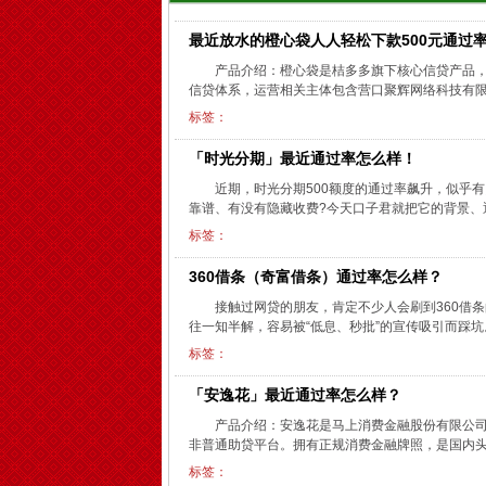
最近放水的橙心袋人人轻松下款500元通过
产品介绍：橙心袋是桔多多旗下核心信贷产品
信贷体系，运营相关主体包含营口聚辉网络科技有限
标签：
「时光分期」最近通过率怎么样！
近期，时光分期500额度的通过率飙升，似乎
靠谱、有没有隐藏收费?今天口子君就把它的背景、通
标签：
360借条（奇富借条）通过率怎么样？
接触过网贷的朋友，肯定不少人会刷到360借
往一知半解，容易被“低息、秒批”的宣传吸引而踩坑。
标签：
「安逸花」最近通过率怎么样？
产品介绍：安逸花是马上消费金融股份有限公
非普通助贷平台。拥有正规消费金融牌照，是国内头
标签：