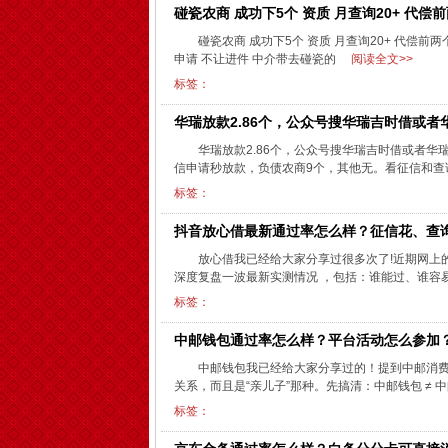
碰瓷农商 成功下5个 资质 月查询20+ 代偿
碰瓷农商 成功下5个 资质 月查询20+ 代偿前
申请 不让进件 中介带去碰瓷的
阅读全文>>
标签：
华瑞放款2.86个，公众号搜华瑞吉时借或者
华瑞放款2.86个，公众号搜华瑞吉时借或者华
信申请秒放款，负债农商9个，其他无。看征信和查询
标签：
抖音放心借最新通过率怎么样？征信花、查
放心借我已经给大家分享过很多次了!近期网上
深度复盘一波最新实测情况 ，包括：谁能过、谁容易
标签：
中邮钱包通过率怎么样？平台活动怎么参加
中邮钱包我已经给大家分享过的！提到中邮消
关系，而且是“亲儿子”那种。先搞清：中邮钱包 ≠ 中
标签：