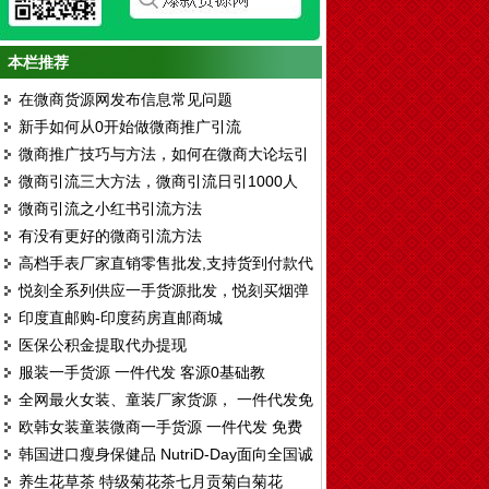
本栏推荐
在微商货源网发布信息常见问题
新手如何从0开始做微商推广引流
微商推广技巧与方法，如何在微商大论坛引
微商引流三大方法，微商引流日引1000人
流
微商引流之小红书引流方法
有没有更好的微商引流方法
高档手表厂家直销零售批发,支持货到付款代
悦刻全系列供应一手货源批发，悦刻买烟弹
发
印度直邮购-印度药房直邮商城
送烟杆厂家拿货渠道
医保公积金提取代办提现
服装一手货源 一件代发 客源0基础教
全网最火女装、童装厂家货源， 一件代发免
欧韩女装童装微商一手货源 一件代发 免费
费代理
韩国进口瘦身保健品 NutriD-Day面向全国诚
代理
养生花草茶 特级菊花茶七月贡菊白菊花
招区域代理