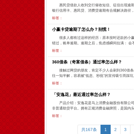
惠民贷借款人收到交行催收短信、征信出现逾
银行信用卡、惠民贷、消费贷逾期有合规解决路径，依
标签：
小赢卡贷逾期了怎么办？别慌！
很多人都有过这样的经历：原本按时还款的小
错过，账单逾期。逾期之后，焦虑感瞬间拉满： 会不
标签：
360借条（奇富借条）通过率怎么样？
接触过网贷的朋友，肯定不少人会刷到360借
往一知半解，容易被“低息、秒批”的宣传吸引而踩坑。
标签：
「安逸花」最近通过率怎么样？
产品介绍：安逸花是马上消费金融股份有限公
非普通助贷平台。拥有正规消费金融牌照，是国内头
标签：
共167条
1
2
3