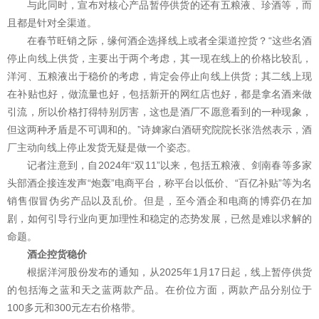
与此同时，宣布对核心产品暂停供货的还有五粮液、珍酒等，而
且都是针对全渠道。
在春节旺销之际，缘何酒企选择线上或者全渠道控货？“这些名酒
停止向线上供货，主要出于两个考虑，其一现在线上的价格比较乱，
洋河、五粮液出于稳价的考虑，肯定会停止向线上供货；其二线上现
在补贴也好，做流量也好，包括新开的网红店也好，都是拿名酒来做
引流，所以价格打得特别厉害，这也是酒厂不愿意看到的一种现象，
但这两种矛盾是不可调和的。”诗婢家白酒研究院院长张浩然表示，酒
厂主动向线上停止发货无疑是做一个姿态。
记者注意到，自2024年“双11”以来，包括五粮液、剑南春等多家
头部酒企接连发声“炮轰”电商平台，称平台以低价、“百亿补贴”等为名
销售假冒伪劣产品以及乱价。但是，至今酒企和电商的博弈仍在加
剧，如何引导行业向更加理性和稳定的态势发展，已然是难以求解的
命题。
酒企控货稳价
根据洋河股份发布的通知，从2025年1月17日起，线上暂停供货
的包括海之蓝和天之蓝两款产品。在价位方面，两款产品分别位于
100多元和300元左右价格带。