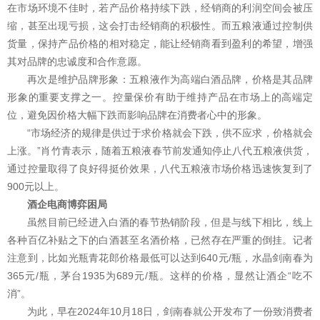
在市场环境不佳时，若产品价格持续下跌，经销商的利润空间会被压
缩，甚至出现亏损，这会打击经销商的积极性。而五粮液通过控制供
货量，保持产品价格的相对稳定，能让经销商看到盈利的希望，增强
其对品牌的忠诚度和合作意愿。
再次是维护品牌形象：五粮液作为高端白酒品牌，价格是其品牌
形象的重要支撑之一。控量保价有助于维持产品在市场上的高端定
位，避免因价格大幅下跌而影响品牌在消费者心中的形象。
“市场经济的规律是供过于求价格就会下跌，供不应求，价格就会
上涨。”肖竹青表示，随着五粮液春节前发通知停止八代五粮液供货，
通过控量取得了良好得挺价效果，八代五粮液市场价格迅速恢复到了
900元以上。
酒企电商博弈困局
虽然目前已经进入白酒的春节热销阶段，但是与线下相比，线上
各种百亿补贴之下的白酒甚至名酒价格，已然存在严重的倒挂。记者
注意到，比如光瓶青花郎价格最低可以达到640元/瓶，水晶剑南春为
365元/瓶，茅台1935为689元/瓶。这样的价格，显然让酒企“吃不
消”。
为此，早在2024年10月18日，剑南春就公开发布了一份致消费者