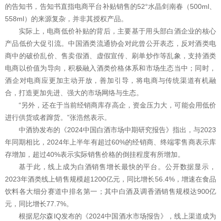
的告知书，告知书直指电商平台补贴销售的52°水晶剑南春（500ml、
558ml）的来源复杂，并非其授权产品。
实际上，电商低价补贴的背后，主要基于用头部白酒企业的核心
产品低价大促引流。中国酒类流通协会对此曾公开表态，反对酒类电
商中的破价乱价、售卖假酒、虚假宣传、刷单炒作等乱象，支持酒类
电商以价值为导向，积极融入酒类价格体系和市场生态当中；同时，
酒企对电商应更加主动开放，善加引导，将电商与传统渠道有机融
合，打造更加先进、强大的市场网络与生态。
“另外，还在于当前经销商库存高企，资金压力大，可能会用低价
进行供货或者蹿货。”张浩然表示。
中酒协发布的《2024中国白酒市场中期研究报告》指出，与2023
年同期相比，2024年上半年有超过60%的经销商、终端零售商表示库
存增加，超过40%表示实际销售价格的倒挂程度有所增加。
基于此，线上成为白酒销售增长最快的平台。公开数据显示，
2023年酒类线上销售规模超1200亿元，同比增长56.4%，增速在食品
饮料各大细分赛道中排名第一；其中白酒及调香酒销售规模达900亿
元，同比增长77.7%。
根据尼尔森IQ发布的《2024中国酒水市场报告》，线上渠道成为