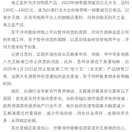
海之蓝作为洋河明星产品，2023年销售额突破百亿元大关，达到
130亿—140亿元，成为白酒行业大众价格带唯一销量破百亿单品。记
者在天猫、京东等电商平台上的旗舰店看到，目前仍能买到天之蓝、
海之蓝产品。
至于洋河股份对线上平台暂停供货的原因，洋河方面称这是公司
的常规工作。至于暂停供货的期限，以及后续如何安排电商平台，洋
河方面未给予回复。
记者注意到，近期市场也传出五粮液华东、华南、华中等多地第
八代五粮液已停止供货的消息；此外，贵州珍酒也下发通知称，自
2025年1月10日起停止接收第三代“珍十五”（含无奖）产品销售订
单。这两大名酒暂停供货通知的是全渠道，至于何时恢复都未有明确
时间。
就此，白酒行业专家肖竹青举例说，五粮液控量保价主要有以下
原因：首先是应对市场供需变化。当前高端白酒市场需求有所缩减，
政商用酒需求因房地产行业不济、地方政府负债等因素大幅度减少。
五粮液通过控量保价，减少市场供给，消化社会库存，改善供求关
系，从而稳定价格。
其次是稳定渠道信心。控量保价能够促进渠道对五粮液的信心。