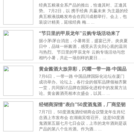
磅发布
经典五粮液全系产品的推出，恰逢其时、正逢其
势。 7月2日，以 携手经典 共赢未来 为主题的经
典五粮液战略发布会在四川成都举行。会上，包
装设计精美，延续经典 梅... ...
“节日里的甲辰龙年”云购专场活动来了
据小茅i茅台消息，小暑将至，盛宴已开。炎炎夏
日中，品味一杯酱酒，感受从舌尖到心底的温润
与热烈。 节日里的甲辰龙年 云购专场活动与您
相约小暑，共赴一场别样的夏日... ...
黄金酱酒大放异彩，闪耀一带一路·中国品
牌国际化论坛
7月6日，一带一路 中国品牌国际化论坛在厦门
成功举办。论坛上，各行业的领军品牌领袖齐聚
一堂，共同探讨品牌在国际化进程中的发展方法
论。黄金酱酒亮相本次盛会，以其... ...
经销商深情“表白”50度酒鬼酒，厂商坚韧
前行新标本出炉
7月7日， 50度酒鬼酒经销商会议暨龙年生肖纪
念酒上市发布会 在湖南宾馆召开。这是50度酒
鬼酒第五届七月七日会议，上市的龙年酒则是该
产品的第八个生肖酒。作为酒... ...