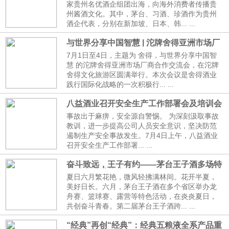
家贵州名优酒企组团出海，向海外消费者传播贵
州酱酒文化。其中，茅台、习酒、珍酒作为贵州
酒企代表，分别在新加坡、日本、韩... ...
与世界分享中国智慧 | 沱牌舍得亚洲市场厂
商合作交流会圆满举行
7月1日至4日，主题为 舍得，与世界分享中国智
慧 的沱牌舍得亚洲市场厂商合作交流会，在沱牌
舍得文化旅游区圆满举行。本次会议是舍得酒业
践行国际化战略的一次积极行... ...
八益酒业召开安全生产工作部署会及培训会
事故出于麻痹，安全源自警惕。 为深刻汲取事故
教训，进一步提高公司人员安全意识，坚决防范
遏制生产安全事故发生。7月4日上午，八益酒业
召开安全生产工作部署... ...
奋斗致远，王子有约——茅台王子酒多场特
色活动圆满落幕
夏日六月繁花艳，微风轻拂满林间。花开半夏，
美好日长。六月，茅台王子酒在多个省区举办龙
舟赛、篮球赛、露营等特色活动，在炎炎夏日，
共创奋斗青春。第二届茅台王子酒跨... ...
“经典”再创“经典”：经典五粮液全系产品重