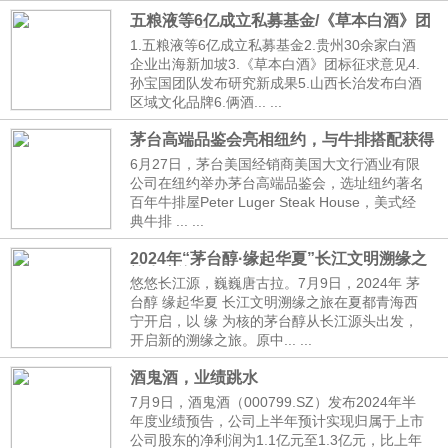
五粮液等6亿成立私募基金/《草本白酒》团
标征求意见······
1.五粮液等6亿成立私募基金2.贵州30余家白酒
企业出海新加坡3.《草本白酒》团标征求意见4.
孙宝国团队发布研究新成果5.山西长治发布白酒
区域文化品牌6.俩酒... ...
茅台高端品鉴会亮相纽约，与牛排搭配获得
好评
6月27日，茅台美国经销商美国大文行酒业有限
公司在纽约举办茅台高端品鉴会，选址纽约著名
百年牛排屋Peter Luger Steak House，美式经
典牛排 ... ...
2024年“茅台醇·缘起华夏”长江文明溯缘之
旅在青海开启
悠悠长江源，巍巍唐古拉。7月9日，2024年 茅
台醇 缘起华夏 长江文明溯缘之旅在夏都青海西
宁开启，以 缘 为核的茅台醇从长江源头出发，
开启新的溯缘之旅。原中... ...
酒鬼酒，业绩跳水
7月9日，酒鬼酒（000799.SZ）发布2024年半
年度业绩预告，公司上半年预计实现归属于上市
公司股东的净利润为1.1亿元至1.3亿元，比上年