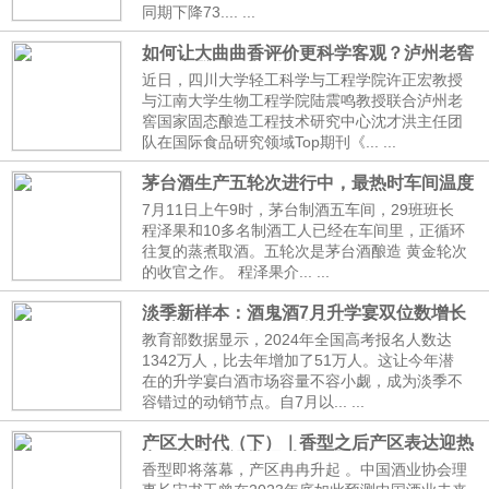
同期下降73.... ...
如何让大曲曲香评价更科学客观？泸州老窖
新研究登国际期刊
近日，四川大学轻工科学与工程学院许正宏教授
与江南大学生物工程学院陆震鸣教授联合泸州老
窖国家固态酿造工程技术研究中心沈才洪主任团
队在国际食品研究领域Top期刊《... ...
茅台酒生产五轮次进行中，最热时车间温度
超40度
7月11日上午9时，茅台制酒五车间，29班班长
程泽果和10多名制酒工人已经在车间里，正循环
往复的蒸煮取酒。五轮次是茅台酒酿造 黄金轮次
的收官之作。 程泽果介... ...
淡季新样本：酒鬼酒7月升学宴双位数增长
背后的合力、推力、向心力
教育部数据显示，2024年全国高考报名人数达
1342万人，比去年增加了51万人。这让今年潜
在的升学宴白酒市场容量不容小觑，成为淡季不
容错过的动销节点。自7月以... ...
产区大时代（下）｜香型之后产区表达迎热
潮，产区建设警惕“灯下黑”
香型即将落幕，产区冉冉升起 。中国酒业协会理