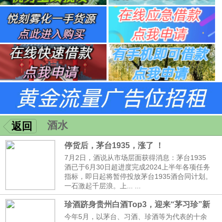
酒水
返回
停货后，茅台1935，涨了 ！
7月2日，酒说从市场层面获得消息：茅台1935
酒已于6月30日超进度完成2024上半年各项任务
指标，即日起将暂停投放茅台1935酒合同计划。
一石激起千层浪。上... ...
珍酒跻身贵州白酒Top3，迎来“茅习珍”新
时代
今年5月，以茅台、习酒、珍酒等为代表的十余