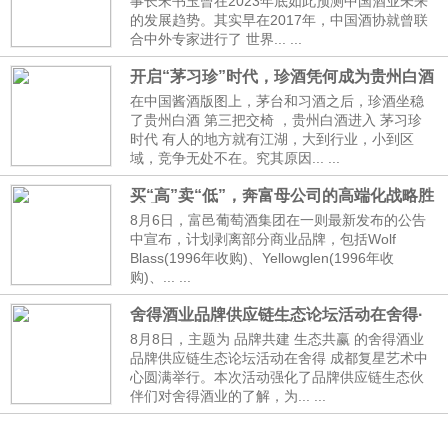
事长宋书玉曾在2023年底如此预测中国酒业未来
的发展趋势。其实早在2017年，中国酒协就曾联
合中外专家进行了 世界... ...
开启“茅习珍”时代，珍酒凭何成为贵州白酒
前三？
在中国酱酒版图上，茅台和习酒之后，珍酒坐稳
了贵州白酒 第三把交椅 ，贵州白酒进入 茅习珍
时代 有人的地方就有江湖，大到行业，小到区
域，竞争无处不在。究其原因... ...
买“高”卖“低”，奔富母公司的高端化战略胜
算几何？
8月6日，富邑葡萄酒集团在一则最新发布的公告
中宣布，计划剥离部分商业品牌，包括Wolf
Blass(1996年收购)、Yellowglen(1996年收
购)、... ...
舍得酒业品牌供应链生态论坛活动在舍得·
成都复星艺术中心圆满举行
8月8日，主题为 品牌共建 生态共赢 的舍得酒业
品牌供应链生态论坛活动在舍得 成都复星艺术中
心圆满举行。本次活动强化了品牌供应链生态伙
伴们对舍得酒业的了解，为... ...