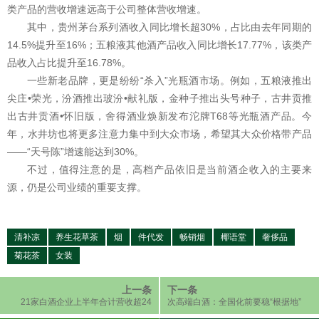
类产品的营收增速远高于公司整体营收增速。
其中，贵州茅台系列酒收入同比增长超30%，占比由去年同期的
14.5%提升至16%；五粮液其他酒产品收入同比增长17.77%，该类产
品收入占比提升至16.78%。
一些新老品牌，更是纷纷“杀入”光瓶酒市场。例如，五粮液推出
尖庄•荣光，汾酒推出玻汾•献礼版，金种子推出头号种子，古井贡推
出古井贡酒•怀旧版，舍得酒业焕新发布沱牌T68等光瓶酒产品。今
年，水井坊也将更多注意力集中到大众市场，希望其大众价格带产品
——“天号陈”增速能达到30%。
不过，值得注意的是，高档产品依旧是当前酒企收入的主要来
源，仍是公司业绩的重要支撑。
清补凉
养生花草茶
烟
件代发
畅销烟
椰语堂
奢侈品
菊花茶
女装
上一条
下一条
21家白酒企业上半年合计营收超24
次高端白酒：全国化前要稳“根据地”
77亿元