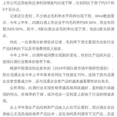
上市公司总营收和总净利润增速均出现下降，分别同比下滑了约3个和
5个百分点。
记者还注意到，不少酒企毛利率水平同样出现下滑。Wind数据显
示，今年上半年，20家白酒上市企业平均毛利率约68.94%，而去年同
期为69.56%。其中，9家白酒企业毛利率出现下滑，包括2家头部酒
企。
对此，一位券商分析师告诉记者，毛利率下滑主要因为当前行业
产品结构向下以及市场费用投入较多。
今年上半年，白酒终端消费出现新的变化，性价比产品的兴起，
使得白酒行业整体价格带下移。
根据中国酒业协会发布的《2024中国白酒市场中期研究报告》，
部分流通企业今年上半年客单价同比下跌接近70%，这除了因为流通
企业拿货量减少外，还与流通企业拿产品时越来越看重性价比有关。
众所周知，白酒行业呈现价格带越高格局就越好，盈利能力就越
强的特点。价格带的下移，或许也在一定程度上影响了行业的增速表
现。
从上半年酒企产品结构和产品收入占比可以看到，部分酒企在自
身核心主流高端价格带产品以外，还在加码系列酒等下沉产品，且该