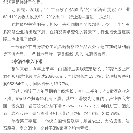
利润更是接近千亿元。
记者统计发现，“半年营收百亿阵营”的6家酒企贡献了行业
88.41%的收入以及93.12%的利润，行业集中度进一步提升。
同样值得关注的是，相较于去年同期的全线增长，今年上半年有
多家酒企业绩出现下滑。在消费需求变化的背景下，行业增长速度实
际上也出现了放缓。
部分酒企在自身核心主流高端价格带产品以外，还在加码系列酒
等下沉产品。一些新老品牌，更是纷纷“杀入”光瓶酒市场。
5家酒企收入下滑
整体来看，今年上半年，白酒行业实现稳定增长，20家A股上市
酒企实现营业总收入达2380亿元，同比增长约13.7%；实现归母净利
润952.64亿元，同比增长约13.77%。
不过，相较于去年同期的全线增长，今年上半年，有5家酒企收入
下滑、5家酒企归母净利润下滑。其中下滑较为明显的，营业收入方
面，酒鬼酒、岩石股份分别下滑35.5%、77.32%；净利润方面，酒鬼
酒、岩石股份、皇台酒业分别下滑71.32%、244.6%、230.75%。
单看第二季度——传统白酒销售淡季，顺鑫农业、天佑德酒、岩
石股份、皇台酒业、金种子酒5家酒企均为亏损。