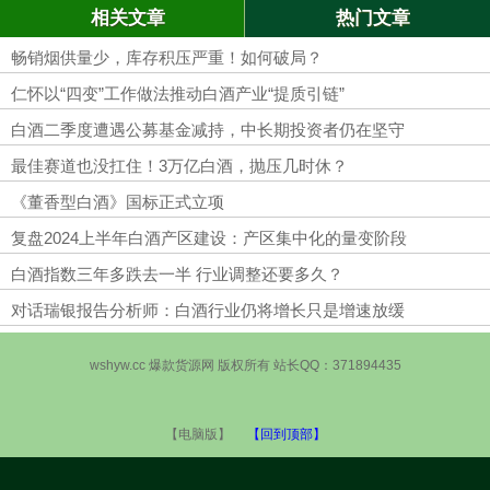
相关文章
热门文章
畅销烟供量少，库存积压严重！如何破局？
仁怀以“四变”工作做法推动白酒产业“提质引链”
白酒二季度遭遇公募基金减持，中长期投资者仍在坚守
最佳赛道也没扛住！3万亿白酒，抛压几时休？
《董香型白酒》国标正式立项
复盘2024上半年白酒产区建设：产区集中化的量变阶段
白酒指数三年多跌去一半 行业调整还要多久？
对话瑞银报告分析师：白酒行业仍将增长只是增速放缓
wshyw.cc 爆款货源网 版权所有 站长QQ：371894435
【电脑版】
【回到顶部】