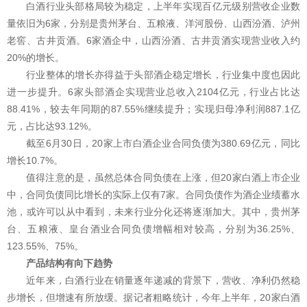
白酒行业头部格局较为稳定，上半年实现百亿元级别营收企业数
量依旧为6家，分别是贵州茅台、五粮液、洋河股份、山西汾酒、泸州
老窖、古井贡酒。6家酒企中，山西汾酒、古井贡酒实现营业收入约
20%的增长。
行业整体的增长亦得益于头部酒企稳定增长，行业集中度也因此
进一步提升。6家头部酒企实现营业总收入2104亿元，行业占比达
88.41%，较去年同期的87.55%继续提升；实现归母净利润887.1亿
元，占比达93.12%。
截至6月30日，20家上市白酒企业合同负债为380.69亿元，同比
增长10.7%。
值得注意的是，虽然总体合同负债在上涨，但20家白酒上市企业
中，合同负债同比增长的实际上仅有7家。合同负债作为酒企业绩蓄水
池，或许可以从中看到，未来行业分化还将逐渐加大。其中，贵州茅
台、五粮液、皇台酒业合同负债增幅相对较高，分别为36.25%、
123.55%、75%。
产品结构有向下趋势
近年来，白酒行业在销量逐年递减的背景下，营收、净利仍然稳
步增长，但增速有所放缓。据记者粗略统计，今年上半年，20家白酒