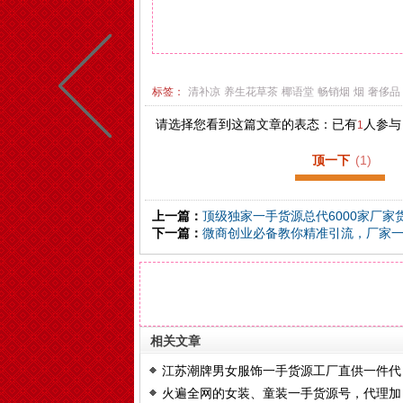
标签：
清补凉
养生花草茶
椰语堂
畅销烟
烟
奢侈品
请选择您看到这篇文章的表态：已有
人参与
1
顶一下
(
1
)
上一篇：
顶级独家一手货源总代6000家厂家
下一篇：
微商创业必备教你精准引流，厂家
相关文章
江苏潮牌男女服饰一手货源工厂直供一件代
火遍全网的女装、童装一手货源号，代理加
发