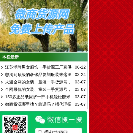
本栏最新
江苏潮牌男女服饰一手货源工厂直供
06-22
想淘到顶级的奢侈品复刻服装来这里
03-24
一件代发
火遍全网的女装、童装一手货源号，
03-07
就对了
全网最低的女装、童装一手货源号，
03-07
代理加盟兼职首选！
150多正品纸尿裤一部手机轻松赚米
03-07
招代理加盟
微商货源哪里找？靠谱吗？招代理招
03-07
一件代发0囤货
加盟！