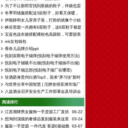
为了不让新郎官找到新娘的鞋子，伴娘也蛮
冬季羽绒服搭配这3款鞋子，好看又保暖，
拼了。。。
伊能静和女儿穿亲子装，打扮的就像个小姑
还能显腿长！
峡谷里面一共拥有6双鞋子，这6双鞋子都是
娘，脚上的鞋子真好看
宝蓝色连衣裙搭配裸粉色高跟鞋，可爱甜美
各有各的好处和风格
mk女包钱包
有气质
香奈儿品牌介绍ppt
悦刻宙斯电子烟弹(悦刻电子烟弹使用方法)
悦刻电子烟吸不出烟(悦刻电子烟抽不出烟)
悦刻电子烟总部(悦刻电子烟厂在哪里)
珍酒跻身贵州白酒Top3，迎来“茅习珍”新时
与世界分享中国智慧 | 沱牌舍得亚洲市场厂
代
八益酒业召开安全生产工作部署会及培训会
商合作交流会圆满举行
阅读排行
江苏潮牌男女服饰一手货源工厂直供
06-22
想淘到顶级的奢侈品复刻服装来这里
03-24
一件代发
服装一手货源 一件代发 客源0基础教
03-07
就对了