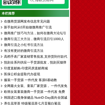
本栏推荐
在微商货源网发布信息常见问题
新手如何从0开始做微商推广引流
微商推广技巧与方法，如何在微商大论坛引
微商引流三大方法，微商引流日引1000人
流
微商引流之小红书引流方法
有没有更好的微商引流方法
高档手表厂家直销零售批发,支持货到付款代
悦刻全系列供应一手货源批发，悦刻买烟弹
发
印度直邮购-印度药房直邮商城
送烟杆厂家拿货渠道
医保公积金提取代办提现
服装一手货源 一件代发 客源0基础教
全网最火女装、童装厂家货源， 一件代发免
欧韩女装童装微商一手货源 一件代发 免费
费代理
韩国进口瘦身保健品 NutriD-Day面向全国诚
代理
养生花草茶 特级菊花茶七月贡菊白菊花
招区域代理