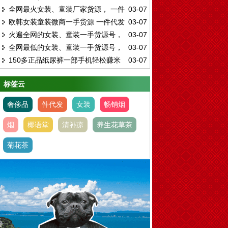
全网最火女装、童装厂家货源， 一件
03-07
欧韩女装童装微商一手货源 一件代发
03-07
代发免费代理
火遍全网的女装、童装一手货源号，
03-07
免费代理
全网最低的女装、童装一手货源号，
03-07
代理加盟兼职首选！
150多正品纸尿裤一部手机轻松赚米
03-07
招代理加盟
一件代发0囤货
标签云
奢侈品
件代发
女装
畅销烟
烟
椰语堂
清补凉
养生花草茶
菊花茶