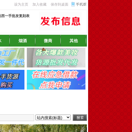
设为主页
加入收藏
保存到桌面
站西一手批发复刻表
水
烟酒
微商
其他