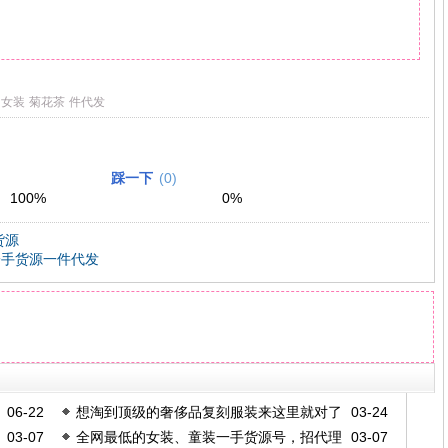
女装
菊花茶
件代发
踩一下
(
0
)
100
%
0
%
货源
一手货源一件代发
06-22
想淘到顶级的奢侈品复刻服装来这里就对了
03-24
03-07
全网最低的女装、童装一手货源号，招代理
03-07