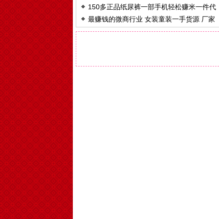
150多正品纸尿裤一部手机轻松赚米一件代
盟兼职首选！
最赚钱的微商行业 女装童装一手货源 厂家
发0囤货
一件代发