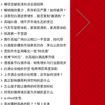
椰语堂罐装清补凉全国招商
畅销烟供量少，库存积压严重！如何破局？
清香型白酒逆势增长，能否复制“酱酒热”？
高端白酒，绕不开市场生态的变迁
汽车车架喷涂机，家装喷漆机，家具喷涂机
纸尿裤一手货源
T328
围巾高端广州白云档口一手货源，招代理
白酒股价骤热市场寒意仍存，茅台止跌但市
贵阳市市监局曝光一批“特供酒”
场观望情绪仍重
抢滩“500元”，次高端白酒战事升级
透视春节白酒市场：销售增长与行业困境并
白酒企业稳价控货 电商博弈再度加剧
存
上市酒企业绩分化明显，后市如何演绎？
真正影响微商利润空间的是什么
怎么做才能让微商的经营更加轻松
经营好微商项目最为关键的是什么
a.cloud女包
喜欢哪种风格的鞋？？报上名来