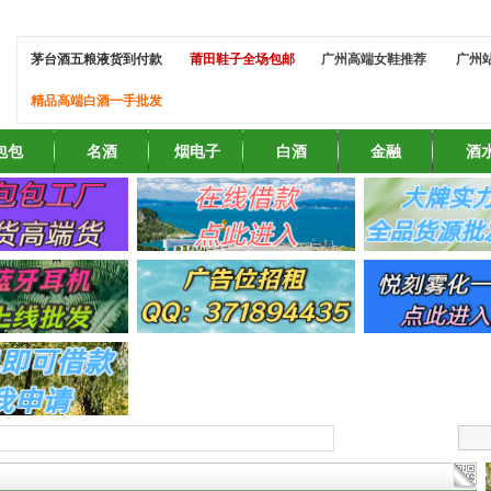
茅台酒五粮液货到付款
莆田鞋子全场包邮
广州高端女鞋推荐
广州
精品高端白酒一手批发
包包
名酒
烟电子
白酒
金融
酒