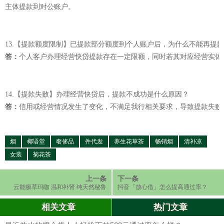
主体提款到对公账户。
13.【提款额度限制】已提款部分额度到个人账户后，为什么不能再提
答：
个人客户办理经营快贷提款存在一定限额，同时若其对应经营实体
14.【提款失败】办理经营快贷后，提款不成功是什么原因？
答：
信用或经营情况发生了变化，不满足我行相关要求，导致提款失败
烟
椰语堂
奢侈品
件代发
养生花草茶
畅销烟
清补凉
女装
菊花茶
上一条
下一条
云能极草玛咖 温和补肾 纯天然秘鲁
抖音「放心借」怎么提高通过率？
黑玛卡
相关文章
热门文章