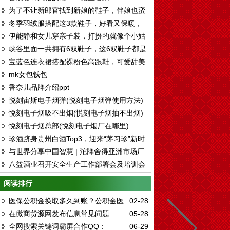
为了不让新郎官找到新娘的鞋子，伴娘也蛮
冬季羽绒服搭配这3款鞋子，好看又保暖，
拼了。。。
伊能静和女儿穿亲子装，打扮的就像个小姑
还能显腿长！
峡谷里面一共拥有6双鞋子，这6双鞋子都是
娘，脚上的鞋子真好看
宝蓝色连衣裙搭配裸粉色高跟鞋，可爱甜美
各有各的好处和风格
mk女包钱包
有气质
香奈儿品牌介绍ppt
悦刻宙斯电子烟弹(悦刻电子烟弹使用方法)
悦刻电子烟吸不出烟(悦刻电子烟抽不出烟)
悦刻电子烟总部(悦刻电子烟厂在哪里)
珍酒跻身贵州白酒Top3，迎来“茅习珍”新时
与世界分享中国智慧 | 沱牌舍得亚洲市场厂
代
八益酒业召开安全生产工作部署会及培训会
商合作交流会圆满举行
阅读排行
医保公积金换取多久到账？公积金医
02-28
在微商货源网发布信息常见问题
05-28
保提取中介微信
全网搜索关键词霸屏合作QQ：
06-29