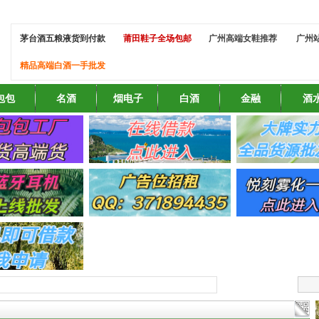
茅台酒五粮液货到付款
莆田鞋子全场包邮
广州高端女鞋推荐
广州
精品高端白酒一手批发
包包
名酒
烟电子
白酒
金融
酒