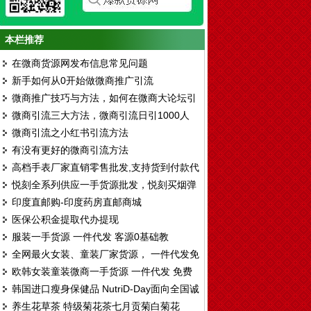
本栏推荐
在微商货源网发布信息常见问题
新手如何从0开始做微商推广引流
微商推广技巧与方法，如何在微商大论坛引
微商引流三大方法，微商引流日引1000人
流
微商引流之小红书引流方法
有没有更好的微商引流方法
高档手表厂家直销零售批发,支持货到付款代
悦刻全系列供应一手货源批发，悦刻买烟弹
发
印度直邮购-印度药房直邮商城
送烟杆厂家拿货渠道
医保公积金提取代办提现
服装一手货源 一件代发 客源0基础教
全网最火女装、童装厂家货源， 一件代发免
欧韩女装童装微商一手货源 一件代发 免费
费代理
韩国进口瘦身保健品 NutriD-Day面向全国诚
代理
养生花草茶 特级菊花茶七月贡菊白菊花
招区域代理