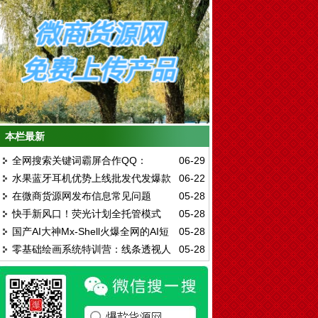
本栏最新
全网搜索关键词霸屏合作QQ：
06-29
水果蓝牙耳机优势上线批发代发爆款
06-22
597709107
在微商货源网发布信息常见问题
05-28
无线耳机
快手新风口！荧光计划全托管模式
05-28
国产AI大神Mx-Shell火爆全网的AI短
05-28
零基础绘画系统特训营：线条透视人
05-28
片
体结构全覆盖