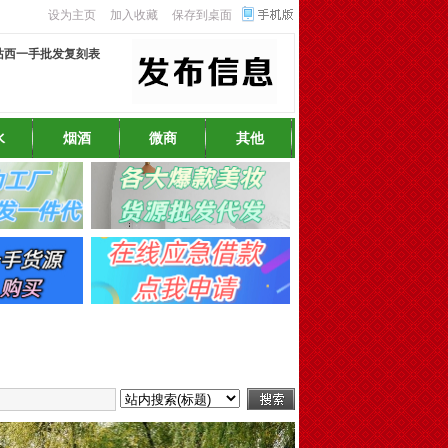
设为主页
加入收藏
保存到桌面
站西一手批发复刻表
水
烟酒
微商
其他