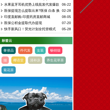
水果蓝牙耳机优势上线批发代发爆款
06-22
597709107
医保提现怎么提取出来?医保 白条 换
02-28
无线耳机
印度直邮购-印度药房直邮商城
08-05
现秒到中介微信
医保公积金提取代办提现
07-20
快手新风口！荧光计划全托管模式
05-28
标签云
奢侈品
件代发
女装
畅销烟
烟
椰语堂
清补凉
养生花草茶
菊花茶