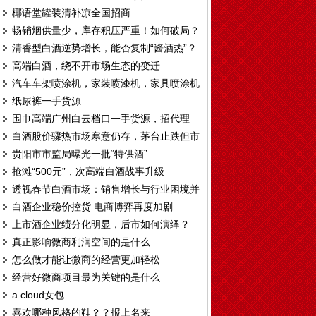
椰语堂罐装清补凉全国招商
畅销烟供量少，库存积压严重！如何破局？
清香型白酒逆势增长，能否复制“酱酒热”？
高端白酒，绕不开市场生态的变迁
汽车车架喷涂机，家装喷漆机，家具喷涂机
纸尿裤一手货源
T328
围巾高端广州白云档口一手货源，招代理
白酒股价骤热市场寒意仍存，茅台止跌但市
贵阳市市监局曝光一批“特供酒”
场观望情绪仍重
抢滩“500元”，次高端白酒战事升级
透视春节白酒市场：销售增长与行业困境并
白酒企业稳价控货 电商博弈再度加剧
存
上市酒企业绩分化明显，后市如何演绎？
真正影响微商利润空间的是什么
怎么做才能让微商的经营更加轻松
经营好微商项目最为关键的是什么
a.cloud女包
喜欢哪种风格的鞋？？报上名来